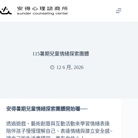
跳
至
主
要
內
容
115暑期兒童情緒探索團體
12 6 月, 2026
安得暑期兒童情緒探索團體開始囉~~~
透過遊戲、藝術創厝與互動活動來學習情緒表達
陪伴孩子慢慢理解自己、表達情緒與建立安全感~