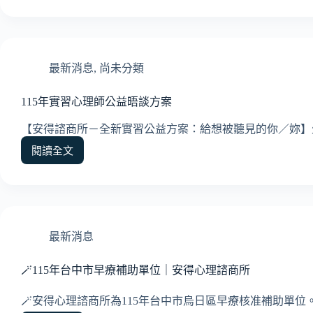
中
補
市
助
教
方
師
案
及
最新消息
,
尚未分類
項
教
目
保
115年實習心理師公益晤談方案
人
員
【安得諮商所－全新實習公益方案：給想被聽見的你／妳】
諮
商
閱讀全文
115
輔
年
導
實
支
習
持
心
服
理
最新消息
務】
師
115
公
年
🪄115年台中市早療補助單位｜安得心理諮商所
益
開
晤
跑
🪄安得心理諮商所為115年台中市烏日區早療核准補助單位
談