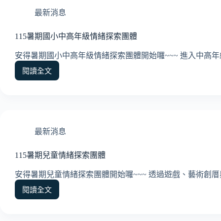
最新消息
115暑期國小中高年級情緒探索團體
安得暑期國小中高年級情緒探索團體開始囉~~~ 進入中高年
閱讀全文
115
暑
期
國
小
中
最新消息
高
年
115暑期兒童情緒探索團體
級
情
安得暑期兒童情緒探索團體開始囉~~~ 透過遊戲、藝術創厝
緒
探
閱讀全文
115
索
暑
團
期
體