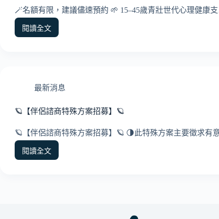
方
🪄名額有限，建議儘速預約 🌱 15–45歲青壯世代心理健康
案
｜
閱讀全文
🌱
115
115
年
年
補
15
助
–
開
45
始】
最新消息
歲
青
壯
🪐【伴侶諮商特殊方案招募】🪐
世
代
🪐【伴侶諮商特殊方案招募】🪐 🌗此特殊方案主要徵求有
心
閱讀全文
理
🪐
健
【伴
康
侶
支
諮
持
商
方
特
案
殊