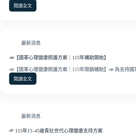
方
閱讀全文
🪄
案
115
年
台
中
市
最新消息
早
療
📣【國軍心理健康照護方案｜115年補助開始】
補
助
📣【國軍心理健康照護方案｜115年限額補助】📣 為支持國
單
閱讀全文
位
📣
｜
【國
安
軍
得
心
心
理
理
健
最新消息
諮
康
商
照
所
🌱 115年15–45歲青壯世代心理健康支持方案
護