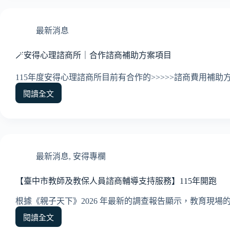
兒
童
情
最新消息
緒
探
🪄安得心理諮商所｜合作諮商補助方案項目
索
團
115年度安得心理諮商所目前有合作的>>>>>諮商費用補助
體
閱讀全文
🪄
安
得
心
理
諮
最新消息
,
安得專欄
商
所
【臺中市教師及教保人員諮商輔導支持服務】115年開跑
｜
合
根據《親子天下》2026 年最新的調查報告顯示，教育現場
作
閱讀全文
諮
【臺
商