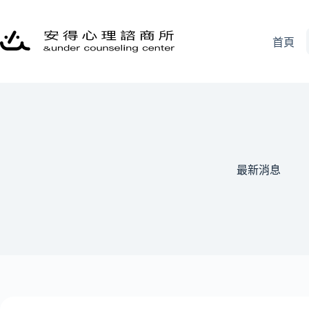
跳
至
主
首頁
要
內
容
最新消息