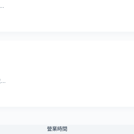
支…
意…
營業時間